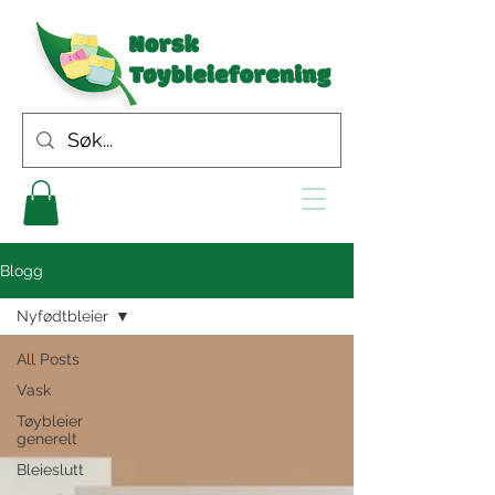
Blogg
Nyfødtbleier
All Posts
Vask
Tøybleier
generelt
Bleieslutt