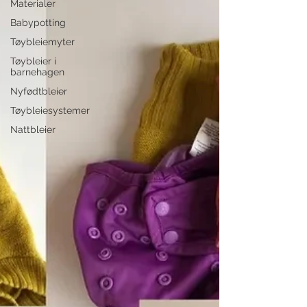
Materialer
Babypotting
Tøybleiemyter
Tøybleier i
barnehagen
Nyfødtbleier
Tøybleiesystemer
Nattbleier