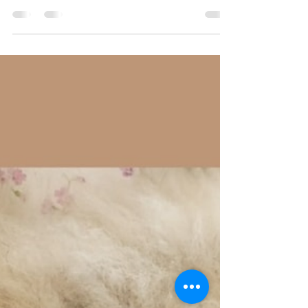
nyfødt?
Nyfødte babyer bruker MANGE bleier på en
dag. De bæsjer ofte i forbindelse med måltid. De
drikker også mye melk, samtidig som kroppene
og...