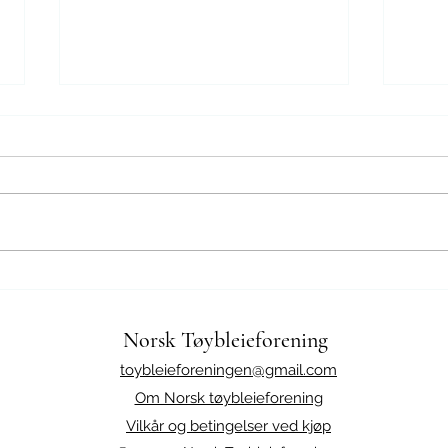
Ull i tøybleier
PUL i
Norsk Tøybleieforening
toybleieforeningen@gmail.com
Om Norsk tøybleieforening
Vilkår og betingelser ved kjøp