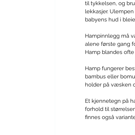
til tykkelsen, og b
lekkasjer. Ulempen 
babyens hud i bleie
Hampinnlegg må vas
alene første gang fo
Hamp blandes ofte 
Hamp fungerer best
bambus eller bomul
holder på væsken og
Et kjennetegn på ha
forhold til størrel
finnes også variant