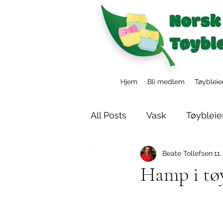
Hjem
Bli medlem
Tøybleie
All Posts
Vask
Tøybleie
Beate Tollefsen
11.
Tøybleier i barnehagen
Hamp i tøy