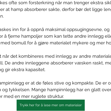
rukes ofte som forsterkning når man trenger ekstra si
er at hamp absorberer sakte, derfor bør det ligge le
n.
kes inn for å oppnå maksimal oppsugingsevne, og 
r å fjerne hampoljer som kan tette andre innlegg eller
med bomull for å gjøre materialet mykere og mer ho
 når det kombineres med innlegg av andre material
l. De andre innleggene absorberer væsken raskt, 
 gir ekstra kapasitet.
mpinnlegg er at de føles stive og kompakte. De er of
sen og tykkelsen. Mange hampinnlegg har en glatt over
er med en mer ruglete struktur.
Trykk her for å lese mer om materialer