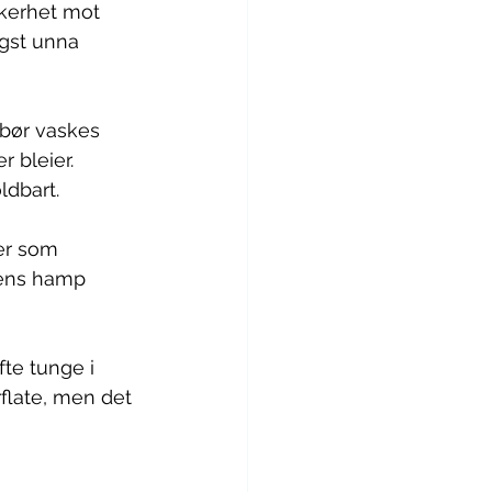
kkerhet mot 
ngst unna 
bør vaskes 
 bleier. 
ldbart.
er som 
mens hamp 
te tunge i 
flate, men det 