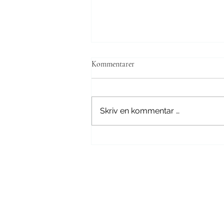
Kommentarer
Fleece i tøybleier
Skriv en kommentar …