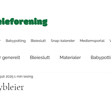
r
Babypotting
Bleieslutt
Snap-kalender
Medlemsportal
r generelt
Bleieslutt
Materialer
Babypott
 juli 2025
1 min lesing
Nyfødtbleier
Tøybleiesystemer
Nattbleier
bleier