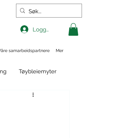
Logg inn
Våre samarbeidspartnere
Mer
ing
Tøybleiemyter