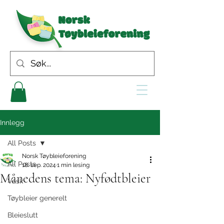
Innlegg
All Posts
Norsk Tøybleieforening
All Posts
18. sep. 2024
1 min lesing
Månedens tema: Nyfødtbleier
Vask
Tøybleier generelt
Bleieslutt