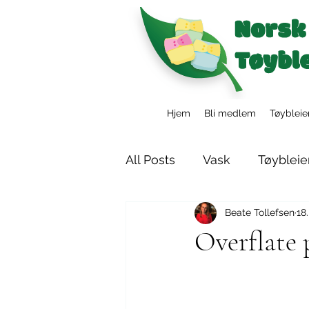
Hjem
Bli medlem
Tøybleie
All Posts
Vask
Tøybleie
Beate Tollefsen
18.
Tøybleier i barnehagen
Overflate p