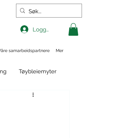
Logg inn
Våre samarbeidspartnere
Mer
ing
Tøybleiemyter