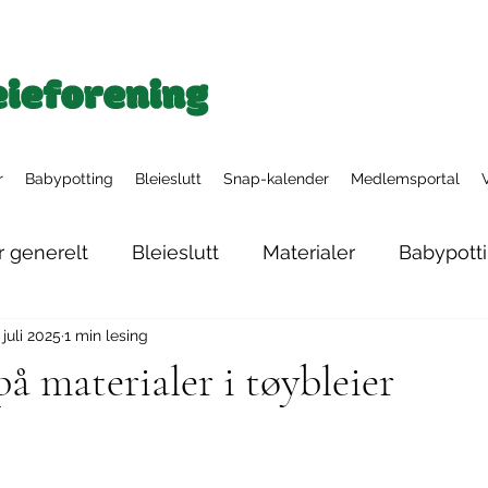
r
Babypotting
Bleieslutt
Snap-kalender
Medlemsportal
r generelt
Bleieslutt
Materialer
Babypott
 juli 2025
1 min lesing
Nyfødtbleier
Tøybleiesystemer
Nattbleier
å materialer i tøybleier