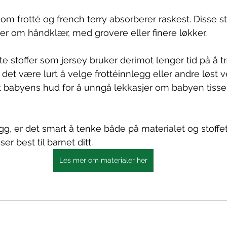
som frotté og french terry absorberer raskest. Disse s
r om håndklær, med grovere eller finere løkker. 
te stoffer som jersey bruker derimot lenger tid på å tr
det være lurt å velge frottéinnlegg eller andre løst 
 babyens hud for å unngå lekkasjer om babyen tisse
gg, er det smart å tenke både på materialet og stoffet
er best til barnet ditt.
Les mer om materialer her