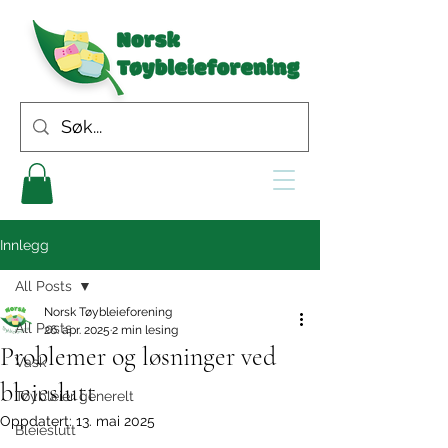
Innlegg
All Posts
Norsk Tøybleieforening
All Posts
26. apr. 2025
2 min lesing
Problemer og løsninger ved
Vask
bleieslutt
Tøybleier generelt
Oppdatert:
13. mai 2025
Bleieslutt