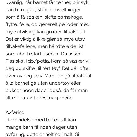
uvanlig, når barnet får tenner, blir syk, 
hard i magen, store omveltninger 
som å få søsken, skifte barnehage, 
flytte, ferie, og generelt perioder med 
mye utvikling kan gi noen tilbakefall. 
Det er viktig å ikke gjør så mye utav 
tilbakefallene, men håndtere de likt 
som uhell i startfasen; å! Du tisser! 
Tiss skal i do/potta. Kom så vasker vi 
deg og skifter til tørt tøy." Det går ofte 
over av seg selv. Man kan gå tilbake til 
å la barnet gå uten undertøy eller 
bukser noen dager også, da får man 
litt mer utav læresituasjonene
Avføring 
I forbindelse med bleieslutt kan 
mange barn få noen dager uten 
avføring, dette er helt normalt. Gi 