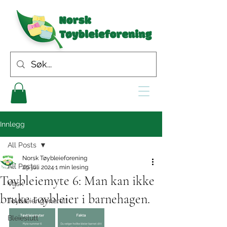
Innlegg
All Posts
Norsk Tøybleieforening
All Posts
29. juli 2024
1 min lesing
Tøybleiemyte 6: Man kan ikke
Vask
bruke tøybleier i barnehagen.
Tøybleier generelt
Bleieslutt