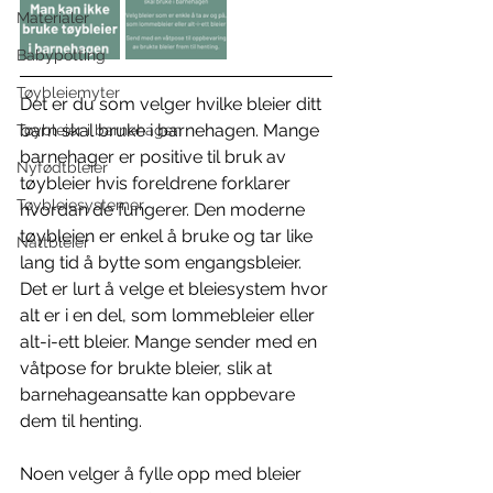
Materialer
Babypotting
Tøybleiemyter
Det er du som velger hvilke bleier ditt 
barn skal bruke i barnehagen. Mange 
Tøybleier i barnehagen
barnehager er positive til bruk av 
Nyfødtbleier
tøybleier hvis foreldrene forklarer 
Tøybleiesystemer
hvordan de fungerer. Den moderne 
tøybleien er enkel å bruke og tar like 
Nattbleier
lang tid å bytte som engangsbleier. 
Det er lurt å velge et bleiesystem hvor 
alt er i en del, som lommebleier eller 
alt-i-ett bleier. Mange sender med en 
våtpose for brukte bleier, slik at 
barnehageansatte kan oppbevare 
dem til henting. 
Noen velger å fylle opp med bleier 