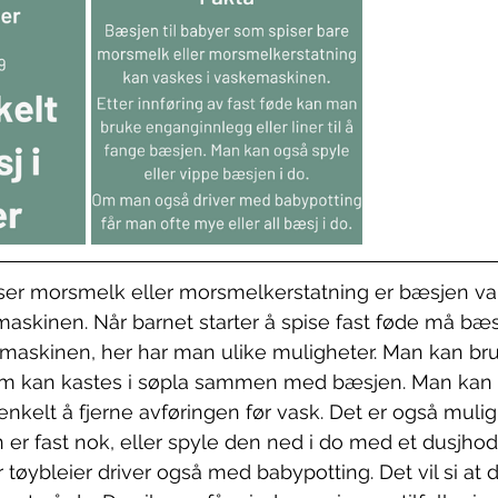
iser morsmelk eller morsmelkerstatning er bæsjen va
askinen. Når barnet starter å spise fast føde må bæsj
emaskinen, her har man ulike muligheter. Man kan br
m kan kastes i søpla sammen med bæsjen. Man kan 
enkelt å fjerne avføringen før vask. Det er også mulig
er fast nok, eller spyle den ned i do med et dusjho
 tøybleier driver også med babypotting. Det vil si at 