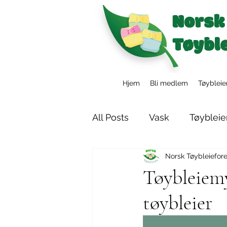
Hjem
Bli medlem
Tøybleie
All Posts
Vask
Tøybleie
Norsk Tøybleiefor
Tøybleier i barnehagen
Tøybleiemy
tøybleier