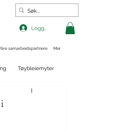
Logg inn
Våre samarbeidspartnere
Mer
ing
Tøybleiemyter
i