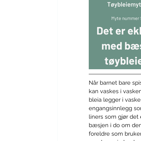
Når barnet bare sp
kan vaskes i vaskem
bleia legger i vask
engangsinnlegg so
liners som gjør det 
bæsjen i do om den 
foreldre som bruker