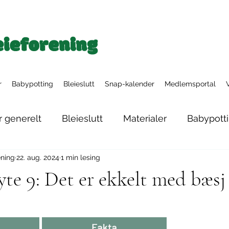
r
Babypotting
Bleieslutt
Snap-kalender
Medlemsportal
r generelt
Bleieslutt
Materialer
Babypott
ening
22. aug. 2024
1 min lesing
Nyfødtbleier
Tøybleiesystemer
Nattbleier
te 9: Det er ekkelt med bæsj 