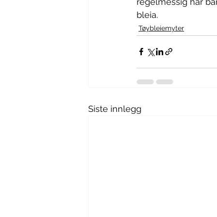
regelmessig har barn
bleia.
Tøybleiemyter
Siste innlegg