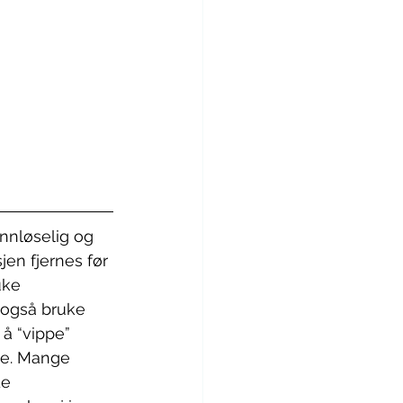
nnløselig og 
en fjernes før 
uke 
også bruke 
 å “vippe” 
de. Mange 
de 