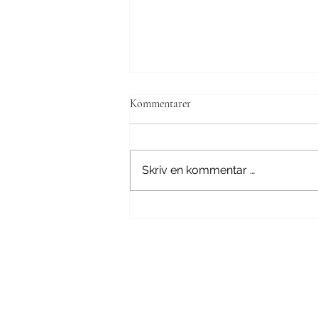
Kommentarer
Skriv en kommentar …
Tøybleiemyte 8: Tøybleier er
uhygienisk