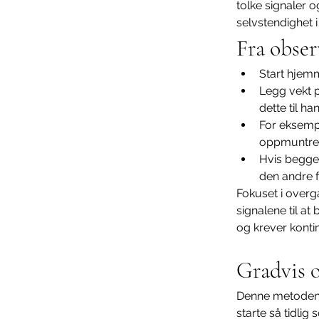
tolke signaler o
selvstendighet 
Fra obser
Start hjemm
Legg vekt 
dette til h
For eksempe
oppmuntrer 
Hvis begge 
den andre f
Fokuset i overga
signalene til at
og krever konti
Gradvis 
Denne metoden p
starte så tidli