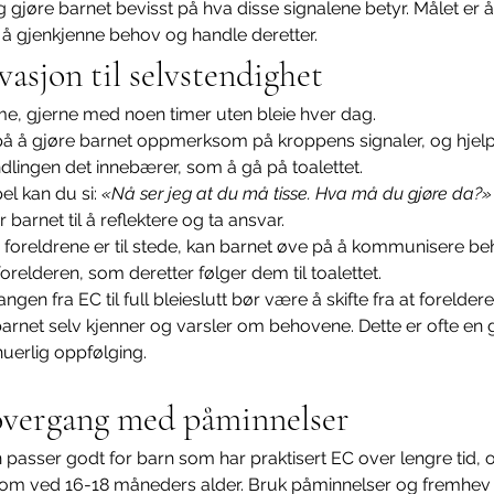
g gjøre barnet bevisst på hva disse signalene betyr. Målet er å
i å gjenkjenne behov og handle deretter.
vasjon til selvstendighet
e, gjerne med noen timer uten bleie hver dag.
på å gjøre barnet oppmerksom på kroppens signaler, og hjel
andlingen det innebærer, som å gå på toalettet.
l kan du si: 
«Nå ser jeg at du må tisse. Hva må du gjøre da?»
barnet til å reflektere og ta ansvar.
foreldrene er til stede, kan barnet øve på å kommunisere beh
orelderen, som deretter følger dem til toalettet.
ngen fra EC til full bleieslutt bør være å skifte fra at forelde
 barnet selv kjenner og varsler om behovene. Dette er ofte en
nuerlig oppfølging.
overgang med påminnelser
asser godt for barn som har praktisert EC over lengre tid, o
g som ved 16-18 måneders alder. Bruk påminnelser og fremhev h