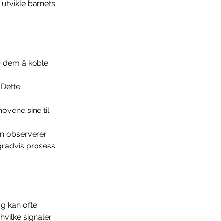
 utvikle barnets 
p dem å koble 
 Dette 
ovene sine til 
ren observerer 
 gradvis prosess 
g kan ofte 
vilke signaler 