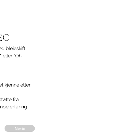
 EC
d bleieskift 
 eller "Oh 
et kjenne etter 
tøtte fra 
 noe erfaring 
Neste