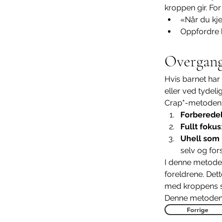
kroppen gir. Fo
«Når du kje
Oppfordre ba
Overgang 
Hvis barnet har 
eller ved tydeli
Crap"-metoden 
Forberede
Fullt fokus
Uhell som 
selv og for
I denne metoden 
foreldrene. Dett
med kroppens si
Denne metoden 
Forrige