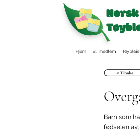
Hjem
Bli medlem
Tøybleie
< Tilbake
Overga
Barn som har
fødselen av,