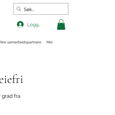
Logg inn
Våre samarbeidspartnere
Mer
eiefri
 grad fra