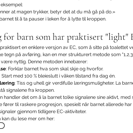
r eksempel:
nner at magen trykker, betyr det at du må gå på do.»
rnet til å ta pauser i leken for å lytte til kroppen.
for barn som har praktisert "light"
praktisert en enklere versjon av EC, som å sitte på toalettet ve
ge tegn på avføring, kan en mer strukturert metode som "1,2,3"
være nyttig. Denne metoden innebærer:
lse
: Forklar barnet hva som skal skje og hvorfor.
: Start med 100 % bleieslutt i våken tilstand fra dag én.
læring
: Tiss og uhell gir verdifulle læringsmuligheter. La barn
stå signalene fra kroppen.
handler det om å la barnet tolke signalene sine aktivt, med s
e fører til raskere progresjon, spesielt når barnet allerede har
gnaler gjennom tidligere EC-aktiviteter. 
kan du lese mer om her: 