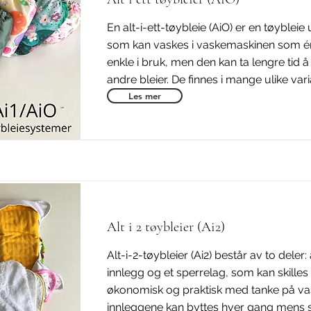
En alt-i-ett-tøybleie (AiO) er en tøybleie
som kan vaskes i vaskemaskinen som én
enkle i bruk, men den kan ta lengre tid å
andre bleier. De finnes i mange ulike vari
Les mer
Alt i 2 tøybleier (Ai2)
Alt-i-2-tøybleier (Ai2) består av to dele
innlegg og et sperrelag, som kan skilles 
økonomisk og praktisk med tanke på va
innleggene kan byttes hver gang mens 