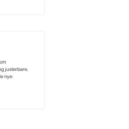
 om
og justerbare,
e nye.