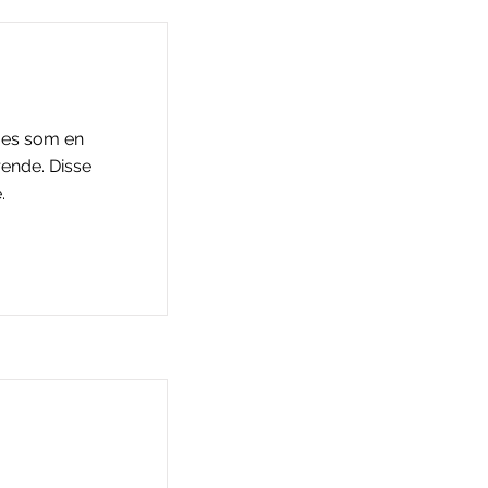
mes som en
rende. Disse
.