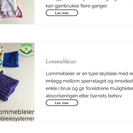
kan gjenbrukes flere ganger.
Les mer
Lommebleier
Lommebleier er en type tøybleie med e
innlegg mellom sperrelaget og innsidesto
enkle i bruk og gir foreldrene muligheten 
absorberingen etter barnets behov.
Les mer