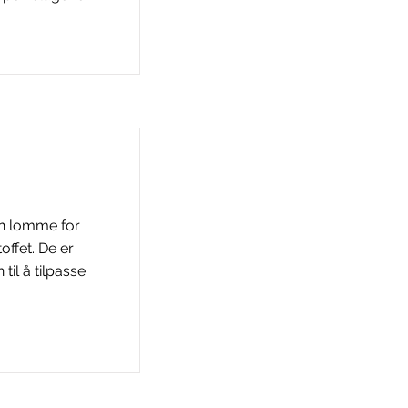
n lomme for
ffet. De er
til å tilpasse