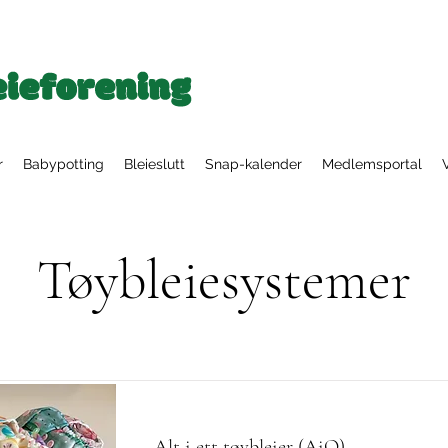
r
Babypotting
Bleieslutt
Snap-kalender
Medlemsportal
Tøybleiesystemer
Alt i ett tøybleier (AiO)