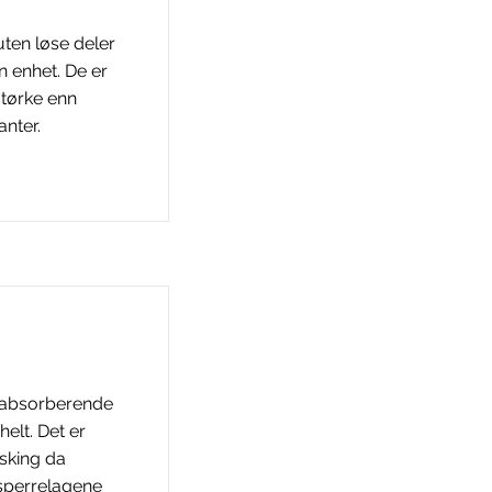
 uten løse deler
 enhet. De er
 tørke enn
anter.
r: absorberende
helt. Det er
sking da
sperrelagene