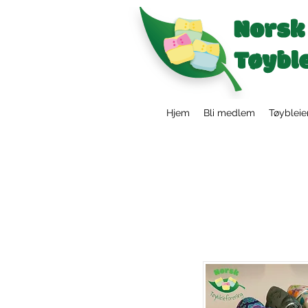
Hjem
Bli medlem
Tøybleie