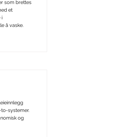
ier som brettes
med et
i
le å vaske.
leieinnlegg
-to-systemer.
onomisk og