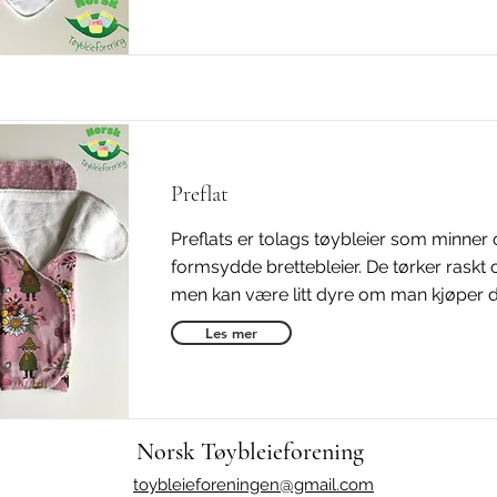
Preflat
Preflats er tolags tøybleier som minner
formsydde brettebleier. De tørker raskt 
men kan være litt dyre om man kjøper d
Les mer
Norsk Tøybleieforening
toybleieforeningen@gmail.com