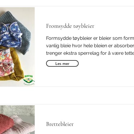
Fromsydde tøybleier
Formsydde tøybleier er bleier som for
vanlig bleie hvor hele bleien er absorbe
trenger ekstra sperrelag for å være tette
Les mer
Brettebleier