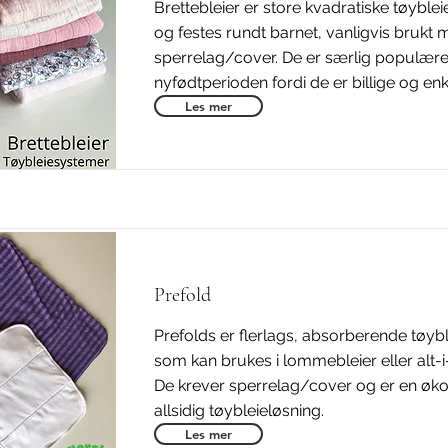
Brettebleier er store kvadratiske tøyble
og festes rundt barnet, vanligvis brukt 
sperrelag/cover. De er særlig populære 
nyfødtperioden fordi de er billige og enk
Les mer
Prefold
Prefolds er flerlags, absorberende tøyb
som kan brukes i lommebleier eller alt-i
De krever sperrelag/cover og er en øk
allsidig tøybleieløsning.
Les mer