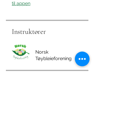
til appen
Instruktører
Norsk
Tøybleieforening
Pris
Enkeltbetaling
150,00 kr
Fult medlemskap