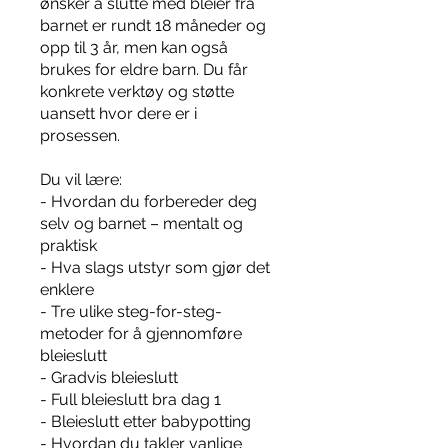
ønsker å slutte med bleier fra
barnet er rundt 18 måneder og
opp til 3 år, men kan også
brukes for eldre barn. Du får
konkrete verktøy og støtte
uansett hvor dere er i
prosessen.
Du vil lære:
- Hvordan du forbereder deg
selv og barnet – mentalt og
praktisk
- Hva slags utstyr som gjør det
enklere
- Tre ulike steg-for-steg-
metoder for å gjennomføre
bleieslutt
- Gradvis bleieslutt
- Full bleieslutt bra dag 1
- Bleieslutt etter babypotting
- Hvordan du takler vanlige