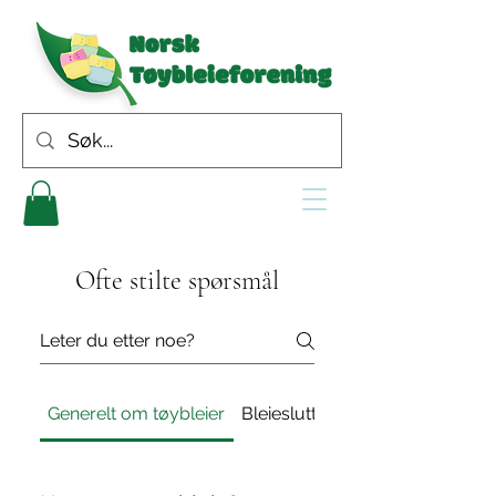
Ofte stilte spørsmål
Generelt om tøybleier
Bleieslutt
Vask av tøybleier