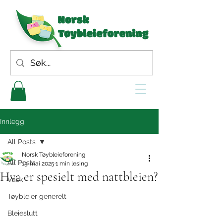
Innlegg
All Posts
Norsk Tøybleieforening
All Posts
13. mai 2025
1 min lesing
Hva er spesielt med nattbleien?
Vask
Tøybleier generelt
Bleieslutt