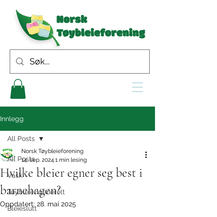
Innlegg
All Posts
Norsk Tøybleieforening
All Posts
14. sep. 2024
1 min lesing
Hvilke bleier egner seg best i
Vask
barnehagen?
Tøybleier generelt
Oppdatert:
28. mai 2025
Bleieslutt