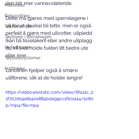
den blir mer vannavstøtende.
Materialer
Babypotting
Dette må gjøres med sperrelagene i 
ull for at de skal bli tette, men er også 
Tøybleiemyter
perfekt å gjøre med ullvotter, ullpledd 
Tøybleier i barnehagen
(kan bli tisselaken) eller andre ullplagg 
Nyfødtbleier
du vil skal holde fukten litt bedre ute 
eller inne.
Tøybleiesystemer
Nattbleier
Lanolinen hjelper også å smøre 
ullfibrene, slik at de holder lengre!
https://video.wixstatic.com/video/6fa12c_2
2f7072b9a8240e884bda99cc1fb0d44/1080
p/mp4/file.mp4