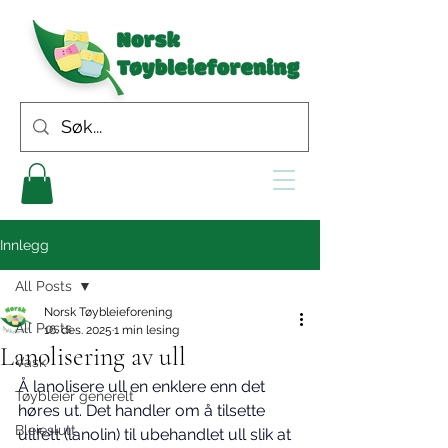
Innlegg
All Posts
Norsk Tøybleieforening
All Posts
16. des. 2025
1 min lesing
Lanolisering av ull
Vask
Å lanolisere ull en enklere enn det 
Tøybleier generelt
høres ut. Det handler om å tilsette 
Bleieslutt
ullfett (lanolin) til ubehandlet ull slik at 