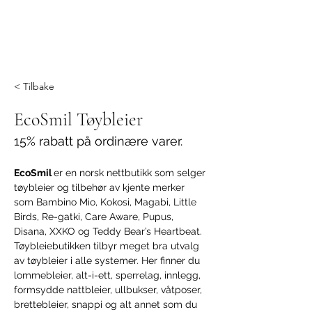
< Tilbake
EcoSmil Tøybleier
15% rabatt på ordinære varer.
EcoSmil 
er en norsk nettbutikk som selger 
tøybleier og tilbehør av kjente merker 
som Bambino Mio, Kokosi, Magabi, Little 
Birds, Re-gatki, Care Aware, Pupus, 
Disana, XXKO og Teddy Bear’s Heartbeat. 
Tøybleiebutikken tilbyr meget bra utvalg 
av tøybleier i alle systemer. Her finner du 
lommebleier, alt-i-ett, sperrelag, innlegg, 
formsydde nattbleier, ullbukser, våtposer, 
brettebleier, snappi og alt annet som du 