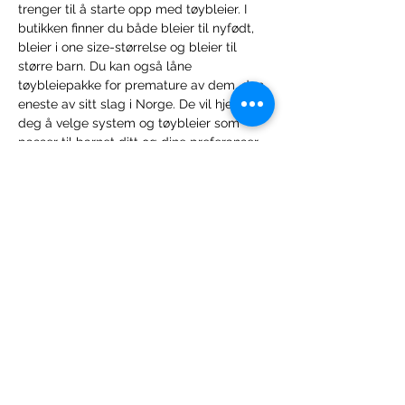
trenger til å starte opp med tøybleier. I 
butikken finner du både bleier til nyfødt, 
bleier i one size-størrelse og bleier til 
større barn. Du kan også låne 
tøybleiepakke for premature av dem, den 
eneste av sitt slag i Norge. De vil hjelpe 
deg å velge system og tøybleier som 
passer til barnet ditt og dine preferanser. 
Du kan spørre dem om råd mtp. 
tøybleietilskudd og daglig bruk av 
tøybleier.
Gå til nettsiden:
https://ecosmil.no/
Norsk Tøybleieforening