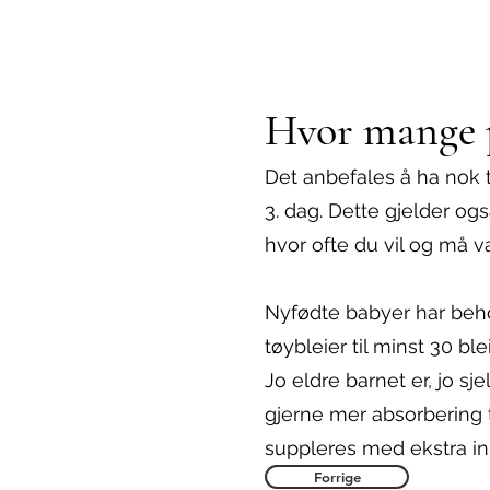
Hvor mange p
Det anbefales å ha nok tø
3. dag. Dette gjelder ogs
hvor ofte du vil og må v
Nyfødte babyer har behov
tøybleier til minst 30 bl
Jo eldre barnet er, jo s
gjerne mer absorbering ti
suppleres med ekstra inn
Forrige