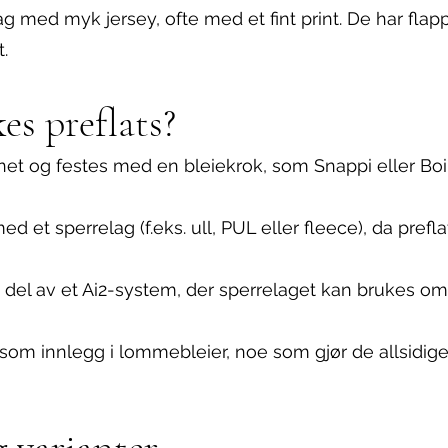
g med myk jersey, ofte med et fint print. De har flap
.
s preflats?
rnet og festes med en bleiekrok, som Snappi eller Boi
t sperrelag (f.eks. ull, PUL eller fleece), da preflat
del av et Ai2-system, der sperrelaget kan brukes om 
 som innlegg i lommebleier, noe som gjør de allsidig
 varianter