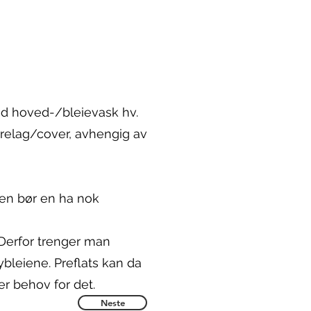
 ved hoved-/bleievask hv.
errelag/cover, avhengig av
den bør en ha nok
 Derfor trenger man
øybleiene. Preflats kan da
er behov for det.
Neste