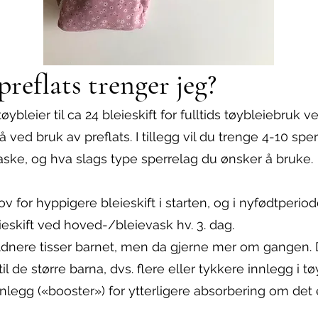
reflats trenger jeg?
ybleier til ca 24 bleieskift for fulltids tøybleiebruk
å ved bruk av preflats. I tillegg vil du trenge 4-10 sp
aske, og hva slags type sperrelag du ønsker å bruke.
 for hyppigere bleieskift i starten, og i nyfødtperio
eieskift ved hoved-/bleievask hv. 3. dag.
jeldnere tisser barnet, men da gjerne mer om gangen.
l de større barna, dvs. flere eller tykkere innlegg i t
legg («booster») for ytterligere absorbering om det 