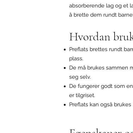
absorberende lag og et la
å brette dem rundt barnet
Hvordan bruke
Preflats brettes rundt ba
plass.
De må brukes sammen med e
seg selv.
De fungerer godt som en 
er tilgriset.
Preflats kan også brukes
Egenskaper og