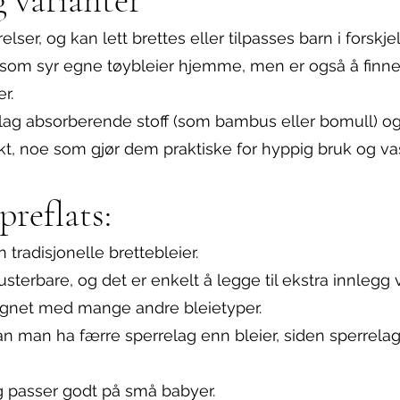
relser, og kan lett brettes eller tilpasses barn i forskjel
 som syr egne tøybleier hjemme, men er også å finn
r.
 lag absorberende stoff (som bambus eller bomull) og
kt, noe som gjør dem praktiske for hyppig bruk og va
preflats:
tradisjonelle brettebleier.
usterbare, og det er enkelt å legge til ekstra innlegg
ignet med mange andre bleietyper.
n man ha færre sperrelag enn bleier, siden sperrela
og passer godt på små babyer.