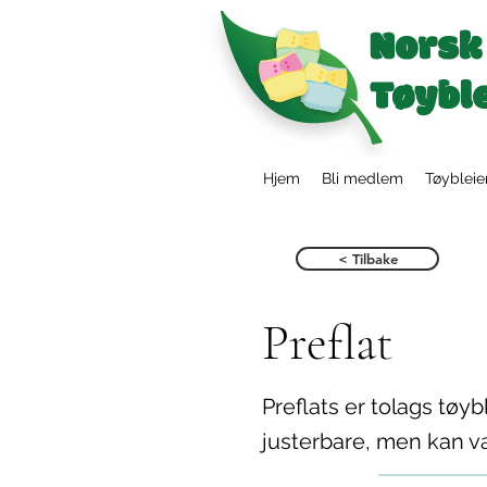
Hjem
Bli medlem
Tøybleie
< Tilbake
Preflat
Preflats er tolags tøy
justerbare, men kan v