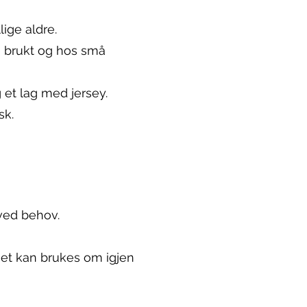
lige aldre.
e brukt og hos små
 et lag med jersey.
sk.
 ved behov.
get kan brukes om igjen