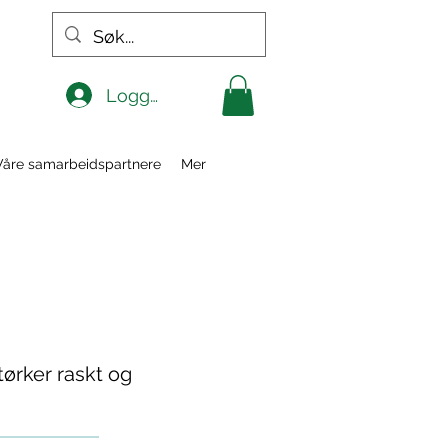
Logg inn
Våre samarbeidspartnere
Mer
tørker raskt og