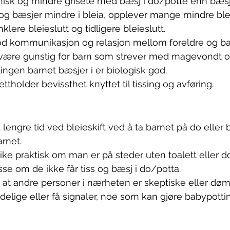
nisk og mindre grisete med bæsj i do/potte enn bæsj i
r og bæsjer mindre i bleia, opplever mange mindre blei
lere bleieslutt og tidligere bleieslutt. 
 god kommunikasjon og relasjon mellom foreldre og ba
 være gunstig for barn som strever med magevondt o
lingen barnet bæsjer i er biologisk god. 
tholder bevissthet knyttet til tissing og avføring. 
 lengre tid ved bleieskift ved å ta barnet på do eller b
rnet.
d like praktisk om man er på steder uten toalett eller 
sse om de ikke får tiss og bæsj i do/potta.
 at andre personer i nærheten er skeptiske eller d
ydelige eller få signaler, noe som kan gjøre babypotti