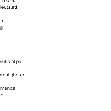
 bleia. 
eutslett. 
rn. 
g 
ruke til på 
domuligheter.
ømmende.
ng 