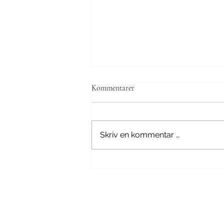
Kommentarer
Skriv en kommentar …
Hva er babypotting?