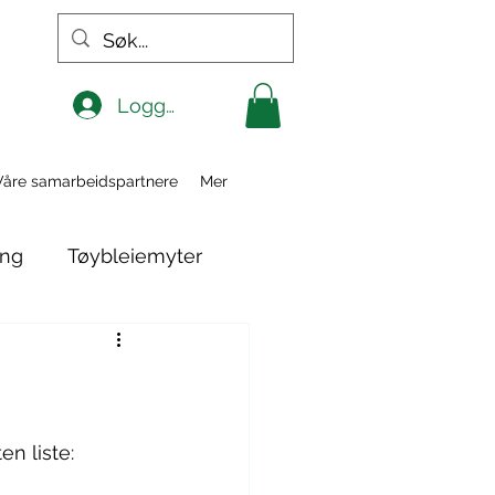
Logg inn
Våre samarbeidspartnere
Mer
ing
Tøybleiemyter
n liste: 