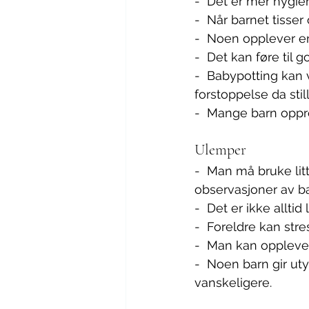
-  Det er mer hygie
-  Når barnet tisse
-  Noen opplever enk
-  Det kan føre til
-  Babypotting kan
forstoppelse da stil
-  Mange barn oppret
Ulemper
-  Man må bruke litt
observasjoner av ba
-  Det er ikke allti
-  Foreldre kan stre
-  Man kan oppleve
-  Noen barn gir ut
vanskeligere.