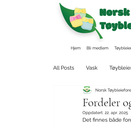
Hjem
Bli medlem
Tøybleie
All Posts
Vask
Tøybleie
Norsk Tøybleiefor
Tøybleier i barnehagen
Fordeler 
Oppdatert:
22. apr. 2025
Det finnes både for