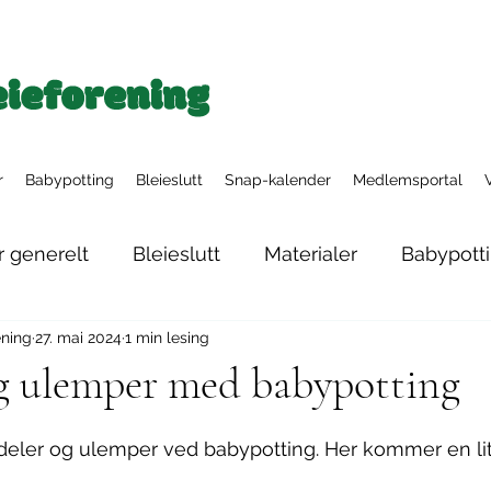
r
Babypotting
Bleieslutt
Snap-kalender
Medlemsportal
r generelt
Bleieslutt
Materialer
Babypott
ening
27. mai 2024
1 min lesing
Nyfødtbleier
Tøybleiesystemer
Nattbleier
og ulemper med babypotting
deler og ulemper ved babypotting. Her kommer en lite