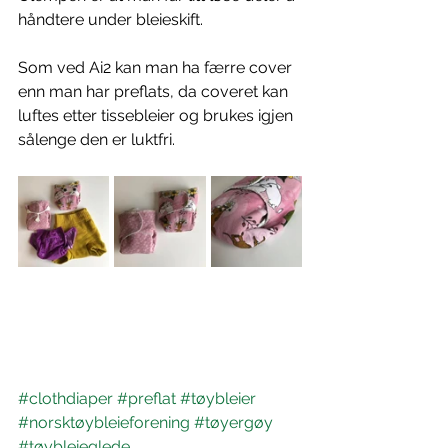
håndtere under bleieskift.
Som ved Ai2 kan man ha færre cover 
enn man har preflats, da coveret kan 
luftes etter tissebleier og brukes igjen 
sålenge den er luktfri.
#clothdiaper
#preflat
#tøybleier
#norsktøybleieforening
#tøyergøy
#tøybleieglede