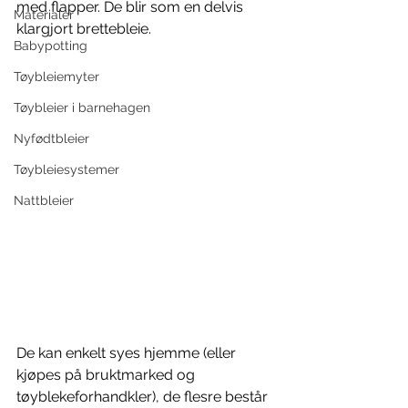
med flapper. De blir som en delvis 
Materialer
klargjort brettebleie.
Babypotting
Tøybleiemyter
Tøybleier i barnehagen
Nyfødtbleier
Tøybleiesystemer
Nattbleier
De kan enkelt syes hjemme (eller 
kjøpes på bruktmarked og 
tøyblekeforhandkler), de flesre består 