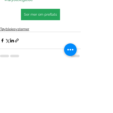
Ser mer om preflats
Tøybleiesystemer
Se alle
Siste innlegg