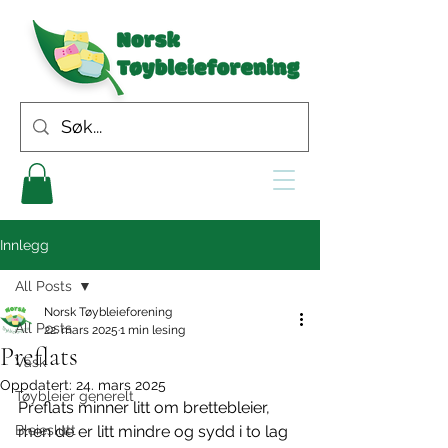
Innlegg
All Posts
Norsk Tøybleieforening
All Posts
22. mars 2025
1 min lesing
Preflats
Vask
Oppdatert:
24. mars 2025
Tøybleier generelt
Preflats minner litt om brettebleier, 
Bleieslutt
men de er litt mindre og sydd i to lag 