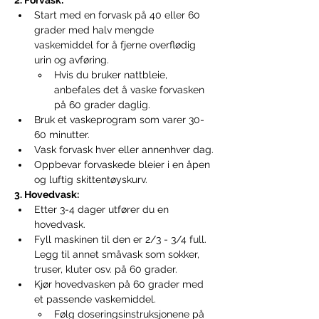
2. Forvask:
Start med en forvask på 40 eller 60 
grader med halv mengde 
vaskemiddel for å fjerne overflødig 
urin og avføring.
Hvis du bruker nattbleie, 
anbefales det å vaske forvasken 
på 60 grader daglig.
Bruk et vaskeprogram som varer 30-
60 minutter.
Vask forvask hver eller annenhver dag.
Oppbevar forvaskede bleier i en åpen 
og luftig skittentøyskurv.
3. Hovedvask:
Etter 3-4 dager utfører du en 
hovedvask.
Fyll maskinen til den er 2/3 - 3/4 full. 
Legg til annet småvask som sokker, 
truser, kluter osv. på 60 grader.
Kjør hovedvasken på 60 grader med 
et passende vaskemiddel.
Følg doseringsinstruksjonene på 