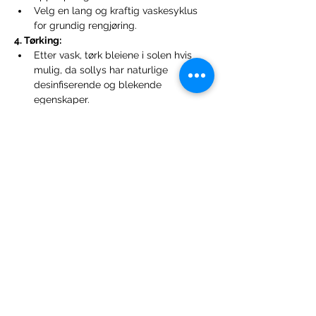
Velg en lang og kraftig vaskesyklus 
for grundig rengjøring.
4. Tørking:
Etter vask, tørk bleiene i solen hvis 
mulig, da sollys har naturlige 
desinfiserende og blekende 
egenskaper.
Hvis du ikke kan tørke utendørs, kan 
du bruke en tørketrommel på lav 
varme eller henge dem til tørk 
innendørs.
Det anbefales å ikke ha PUL 
(lommebleier, cover, AIO) i 
tørketrommelen.
Forrige
Neste
Lær mer i vårt