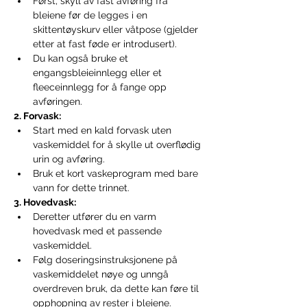
Først, skyll av fast avføring fra 
bleiene før de legges i en 
skittentøyskurv eller våtpose (gjelder 
etter at fast føde er introdusert).
Du kan også bruke et 
engangsbleieinnlegg eller et 
fleeceinnlegg for å fange opp 
avføringen.
2. Forvask:
Start med en kald forvask uten 
vaskemiddel for å skylle ut overflødig 
urin og avføring.
Bruk et kort vaskeprogram med bare 
vann for dette trinnet.
3. Hovedvask:
Deretter utfører du en varm 
hovedvask med et passende 
vaskemiddel.
Følg doseringsinstruksjonene på 
vaskemiddelet nøye og unngå 
overdreven bruk, da dette kan føre til 
opphopning av rester i bleiene.