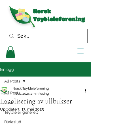
Innlegg
All Posts
Norsk Tøybleieforening
All Posts
7. des. 2024
1 min lesing
Lanolisering av ullbukser
Vask
Oppdatert:
13. mai 2025
Tøybleier generelt
Bleieslutt