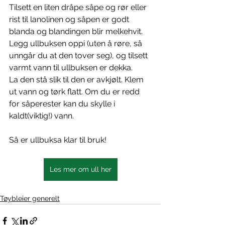
Tilsett en liten dråpe såpe og rør eller 
rist til lanolinen og såpen er godt 
blanda og blandingen blir melkehvit. 
Legg ullbuksen oppi (uten å røre, så 
unngår du at den tover seg), og tilsett 
varmt vann til ullbuksen er dekka. 
La den stå slik til den er avkjølt. Klem 
ut vann og tørk flatt. Om du er redd 
for såperester kan du skylle i 
kaldt(viktig!) vann. 
Så er ullbuksa klar til bruk! 
Les mer om ull her
Tøybleier generelt